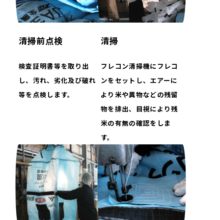
私たちについて
企業情報
お知らせ
清掃前点検
清掃
事業紹介
米穀・農業資材事業
ライフスタイル事業
検査証明書等を取り出
フレコン清掃機にフレコ
サステナビリティ事業
し、汚れ、劣化及び破れ
ンをセットし、エアーに
不動産事業
等を点検します。
より米や異物などの残留
（
）
CONTACT US
物を排出、目視により残
お問い合わせ
米の有無の確認をしま
お気軽にご相談ください。
す。
皆さまのお力になれるよう尽力いたします。
お問い合わせフォームへ