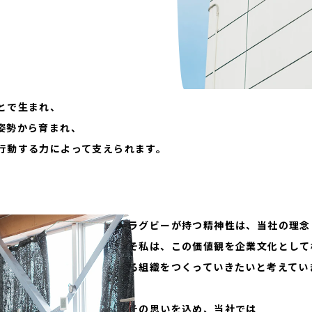
お気軽にご相談ください。
材事業
皆さまのお力になれるよう尽力いた
ル事業
ティ事業
お問い合わせフォーム
。
とで生まれ、
姿勢から育まれ、
行動する力によって支えられます。
ラグビーが持つ精神性は、当社の理念
そ私は、この価値観を企業文化として
る組織をつくっていきたいと考えてい
その思いを込め、当社では