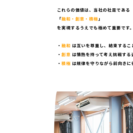
事業紹介
米穀・農業資
これらの価値は、当社の社是である
ライフスタイ
サステナビリ
「
融和・創意・積極
」
不動産事業
を実現するうえでも極めて重要です
・
融和
は互いを尊重し、結束するこ
・
創意
は情熱を持って考え挑戦する
・
積極
は規律を守りながら前向きに