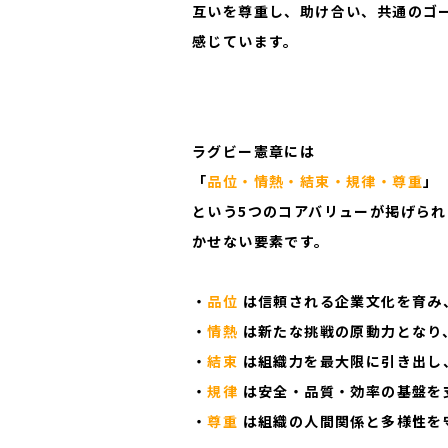
互いを尊重し、助け合い、共通のゴ
感じています。
ラグビー憲章には
「
品位・情熱・結束・規律・尊重
」
という5つのコアバリューが掲げら
かせない要素です。
・
品位
は信頼される企業文化を育み
・
情熱
は新たな挑戦の原動力となり
私たちにつ
・
結束
は組織力を最大限に引き出し
企業情報
・
規律
は安全・品質・効率の基盤を
お知らせ
・
尊重
は組織の人間関係と多様性を