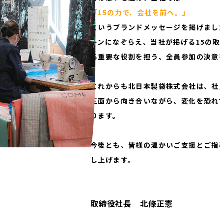
「15の力で、会社を前へ。」
というブランドメッセージを掲げまし
ーンになぞらえ、当社が掲げる15の
る重要な役割を担う、全員参加の決意
これからも北日本製袋株式会社は、社
正面から向き合いながら、変化を恐れ
ります。
今後とも、皆様の温かいご支援とご指
し上げます。
取締役社長 北條正憲