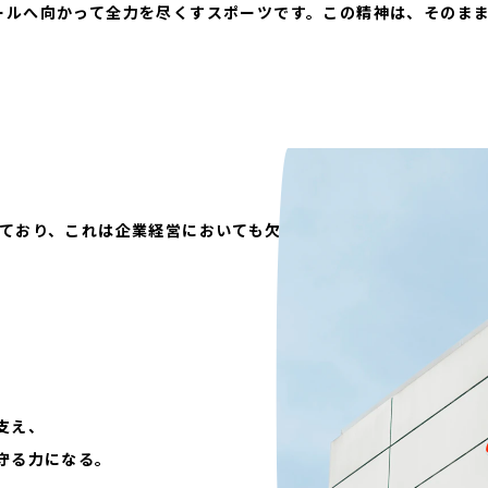
ールへ向かって全力を尽くすスポーツです。この精神は、そのま
れており、これは企業経営においても欠
、
、
（
CONTACT US
いて
、
支え、
お問い合わせ
守る力になる。